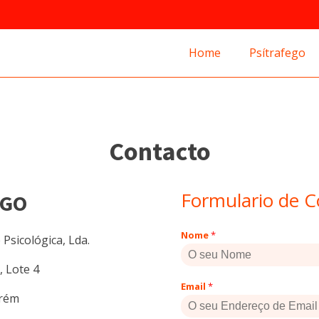
Home
Psítrafego
Contacto
Formulario de C
EGO
Nome
*
Psicológica, Lda.
, Lote 4
Email
*
arém