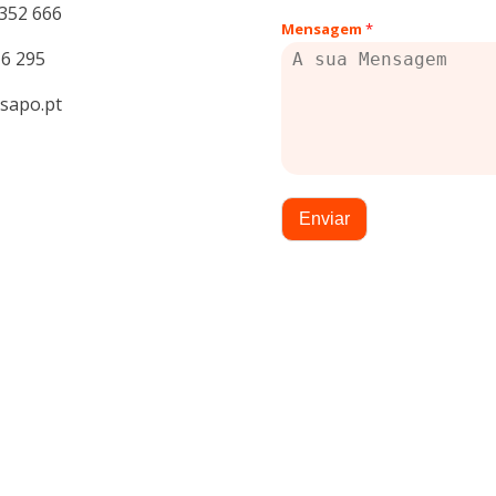
 352 666
Mensagem
*
16 295
@sapo.pt
Enviar